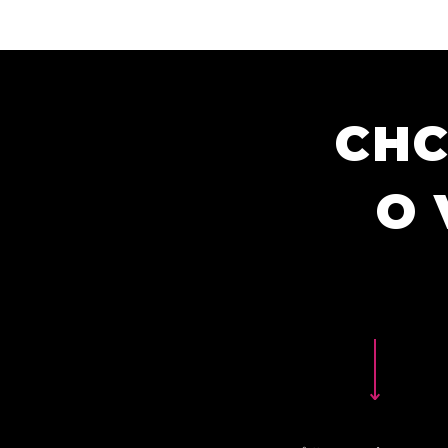
CHC
O 