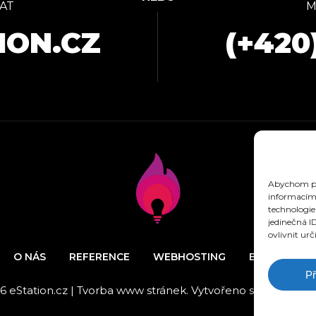
AT
M
ION.CZ
(+420
Abychom pos
informacím 
technologie
jedinečná I
ovlivnit urč
O NÁS
REFERENCE
WEBHOSTING
BLOG
N
Př
6 eStation.cz | Tvorba www stránek. Vytvořeno s láskou k de