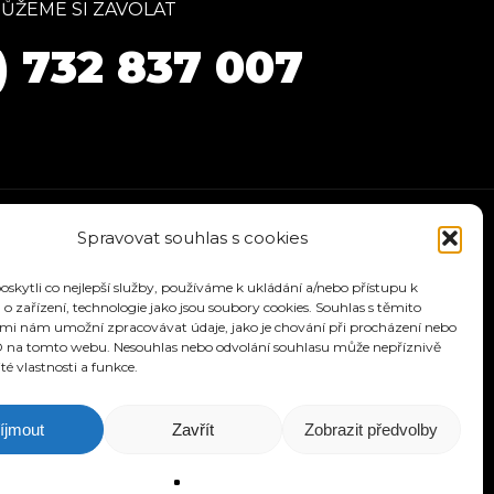
ŮŽEME SI ZAVOLAT
) 732 837 007
Spravovat souhlas s cookies
kytli co nejlepší služby, používáme k ukládání a/nebo přístupu k
o zařízení, technologie jako jsou soubory cookies. Souhlas s těmito
mi nám umožní zpracovávat údaje, jako je chování při procházení nebo
D na tomto webu. Nesouhlas nebo odvolání souhlasu může nepříznivě
ité vlastnosti a funkce.
ÁVODY
KONTAKT
íjmout
Zavřít
Zobrazit předvolby
signu.