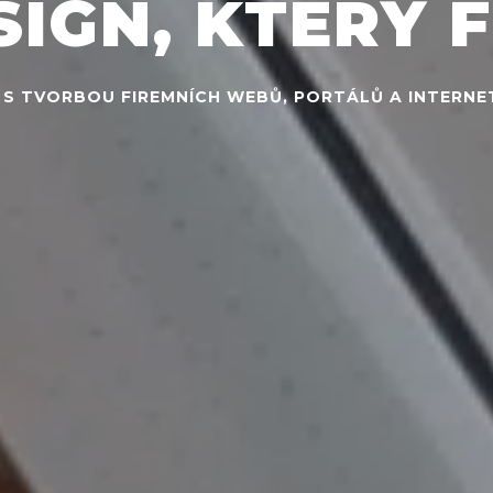
IGN,
KTERÝ
Í S TVORBOU FIREMNÍCH WEBŮ, PORTÁLŮ A INTER