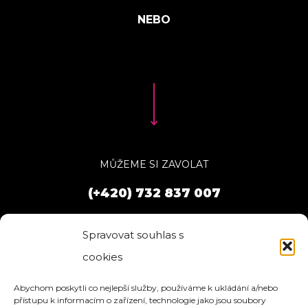
MŮŽEME SI ZAVOLAT
(+420) 732 837 007
Spravovat souhlas s
cookies
Abychom poskytli co nejlepší služby, používáme k ukládání a/nebo
přístupu k informacím o zařízení, technologie jako jsou soubory