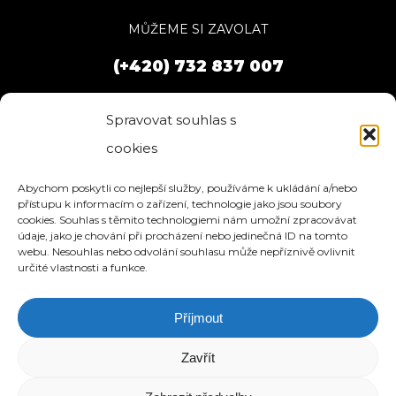
MŮŽEME SI ZAVOLAT
(+420) 732 837 007
Spravovat souhlas s
cookies
Abychom poskytli co nejlepší služby, používáme k ukládání a/nebo
přístupu k informacím o zařízení, technologie jako jsou soubory
cookies. Souhlas s těmito technologiemi nám umožní zpracovávat
údaje, jako je chování při procházení nebo jedinečná ID na tomto
webu. Nesouhlas nebo odvolání souhlasu může nepříznivě ovlivnit
určité vlastnosti a funkce.
Příjmout
HOME
SLUŽBY
O NÁS
REFERENCE
WEBHOSTING
BLOG
NÁVODY
KONTAKT
Zavřít