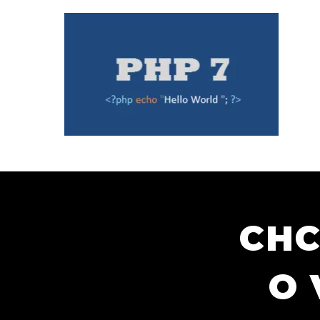
CHC
O 