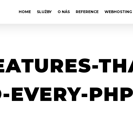
HOME
SLUŽBY
O NÁS
REFERENCE
WEBHOSTING
EATURES-TH
-EVERY-PHP