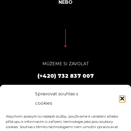
MŮŽEME SI ZAVOLAT
(+420) 732 837 007
Spravovat souhlas s
cookies
Abychom poskytli co nejlepší služby, používáme k ukládání a/nebo
přístupu k informacím o zařízení, technologie jako jsou soubory
cookies. Souhlas s těmito technologiemi nám umožní zpracovávat