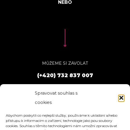
MŮŽEME SI ZAVOLAT
(+420) 732 837 007
Spravovat souhlas s
cookies
Abychom poskytli co nejlepší služby, používáme k ukládání a/nebo
přístupu k informacím o zařízení, technologie jako jsou soubory
cookies. Souhlas s těmito technologiemi nám umožní zpracovávat