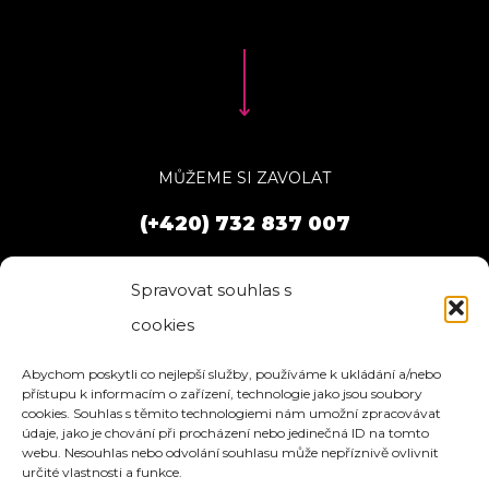
MŮŽEME SI ZAVOLAT
(+420) 732 837 007
Spravovat souhlas s
cookies
Abychom poskytli co nejlepší služby, používáme k ukládání a/nebo
přístupu k informacím o zařízení, technologie jako jsou soubory
cookies. Souhlas s těmito technologiemi nám umožní zpracovávat
údaje, jako je chování při procházení nebo jedinečná ID na tomto
webu. Nesouhlas nebo odvolání souhlasu může nepříznivě ovlivnit
určité vlastnosti a funkce.