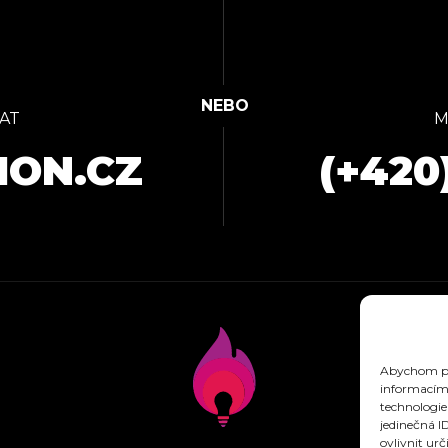
AT
M
ION.CZ
(+420
Abychom pos
informacím 
technologie
jedinečná I
ovlivnit urč