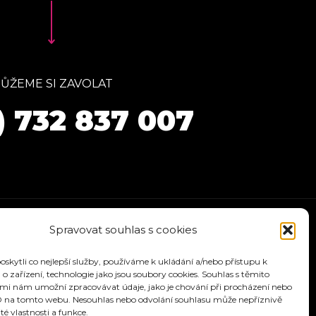
ŮŽEME SI ZAVOLAT
) 732 837 007
Spravovat souhlas s cookies
kytli co nejlepší služby, používáme k ukládání a/nebo přístupu k
o zařízení, technologie jako jsou soubory cookies. Souhlas s těmito
mi nám umožní zpracovávat údaje, jako je chování při procházení nebo
D na tomto webu. Nesouhlas nebo odvolání souhlasu může nepříznivě
ité vlastnosti a funkce.