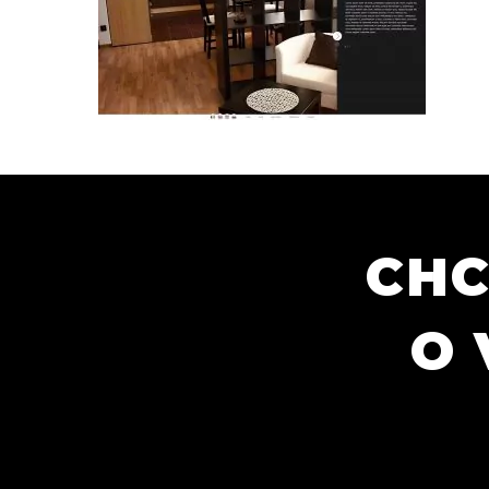
CHC
O 