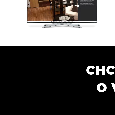
CHC
O 