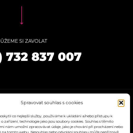
ŮŽEME SI ZAVOLAT
) 732 837 007
Spravovat souhlas s cookies
kytli co nejlepší služby, používáme k ukládání a/nebo přístupu k
o zařízení, technologie jako jsou soubory cookies. Souhlas s těmito
mi nám umožní zpracovávat údaje, jako je chování při procházení nebo
D na tomto webu. Nesouhlas nebo odvolání souhlasu může nepříznivě