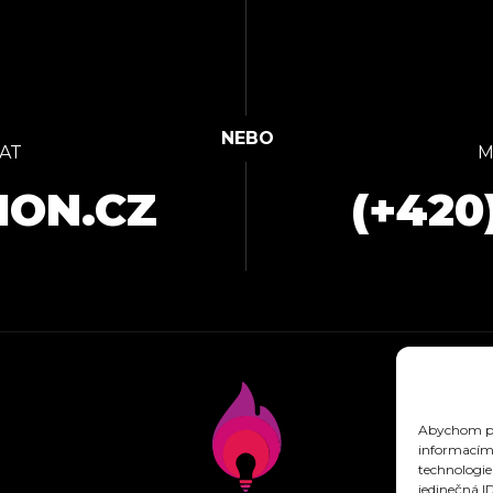
AT
M
ION.CZ
(+420
Abychom pos
informacím 
technologie
jedinečná I