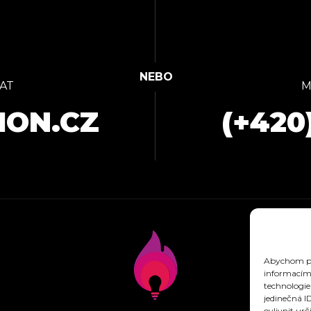
AT
M
ION.CZ
(+420
Abychom pos
informacím 
technologie
jedinečná I
ovlivnit urč