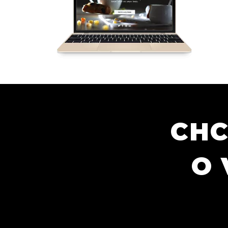
CHC
O 