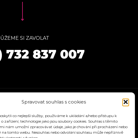
ŮŽEME SI ZAVOLAT
) 732 837 007
Spravovat souhlas s cookies
kytli co nejlepší služby, používáme k ukládání a/nebo přístupu k
o zařízení, technologie jako jsou soubory cookies. Souhlas s těmito
mi nám umožní zpracovávat údaje, jako je chování při procházení nebo
D na tomto webu. Nesouhlas nebo odvolání souhlasu může nepříznivě
ité vlastnosti a funkce.