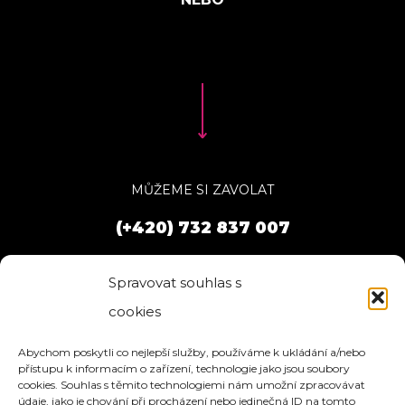
MŮŽEME SI ZAVOLAT
(+420) 732 837 007
Spravovat souhlas s
cookies
Abychom poskytli co nejlepší služby, používáme k ukládání a/nebo
přístupu k informacím o zařízení, technologie jako jsou soubory
cookies. Souhlas s těmito technologiemi nám umožní zpracovávat
údaje, jako je chování při procházení nebo jedinečná ID na tomto