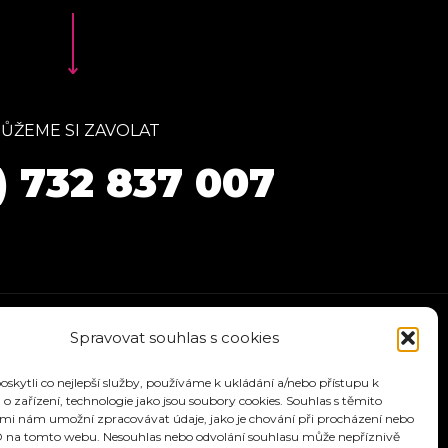
ŮŽEME SI ZAVOLAT
) 732 837 007
Spravovat souhlas s cookies
kytli co nejlepší služby, používáme k ukládání a/nebo přístupu k
o zařízení, technologie jako jsou soubory cookies. Souhlas s těmito
mi nám umožní zpracovávat údaje, jako je chování při procházení nebo
D na tomto webu. Nesouhlas nebo odvolání souhlasu může nepříznivě