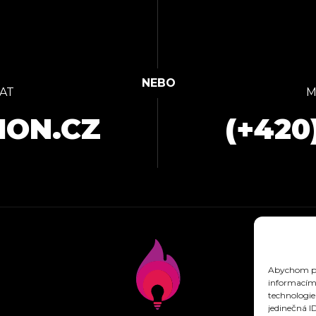
AT
M
ION.CZ
(+420
Abychom pos
informacím 
technologie
jedinečná I