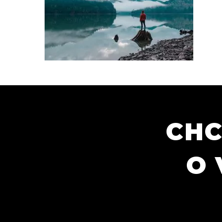
CHC
O 