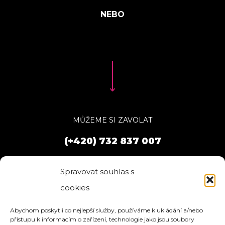
MŮŽEME SI ZAVOLAT
(+420) 732 837 007
Spravovat souhlas s
cookies
Abychom poskytli co nejlepší služby, používáme k ukládání a/nebo
přístupu k informacím o zařízení, technologie jako jsou soubory