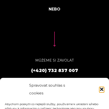
MŮŽEME SI ZAVOLAT
(+420) 732 837 007
Spravovat souhlas s
cookies
Abychom poskytli co nejlepší služby, používáme k ukládání a/nebo
přístupu k informacím o zařízení, technologie jako jsou soubory