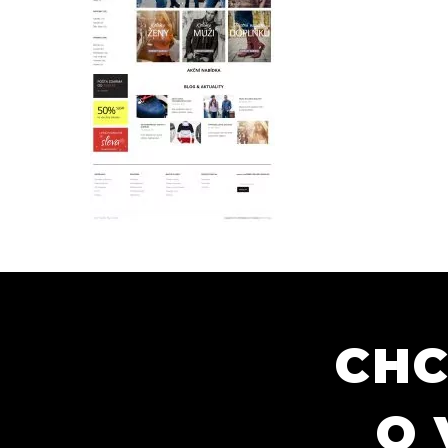
CHC
O 