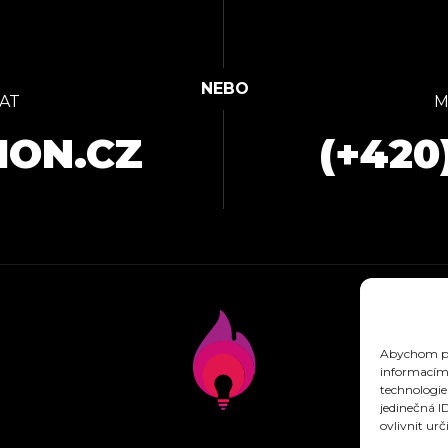
AT
M
ION.CZ
(+420
Abychom pos
informacím 
technologie
jedinečná I
ovlivnit urč