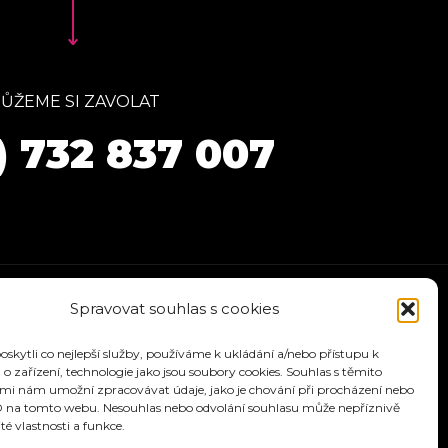
ŮŽEME SI ZAVOLAT
) 732 837 007
Spravovat souhlas s cookies
kytli co nejlepší služby, používáme k ukládání a/nebo přístupu k
o zařízení, technologie jako jsou soubory cookies. Souhlas s těmito
mi nám umožní zpracovávat údaje, jako je chování při procházení nebo
D na tomto webu. Nesouhlas nebo odvolání souhlasu může nepříznivě
ité vlastnosti a funkce.