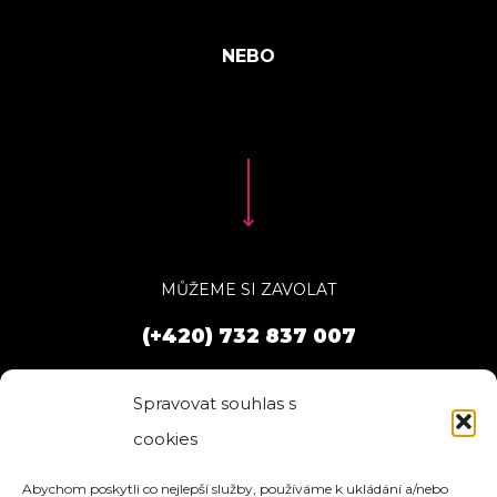
MŮŽEME SI ZAVOLAT
(+420) 732 837 007
Spravovat souhlas s
cookies
Abychom poskytli co nejlepší služby, používáme k ukládání a/nebo