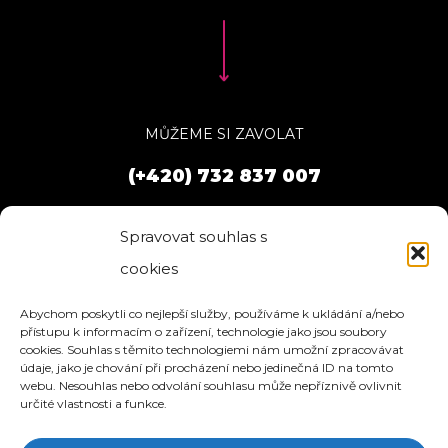
MŮŽEME SI ZAVOLAT
(+420) 732 837 007
Spravovat souhlas s
cookies
Abychom poskytli co nejlepší služby, používáme k ukládání a/nebo
přístupu k informacím o zařízení, technologie jako jsou soubory
cookies. Souhlas s těmito technologiemi nám umožní zpracovávat
údaje, jako je chování při procházení nebo jedinečná ID na tomto
webu. Nesouhlas nebo odvolání souhlasu může nepříznivě ovlivnit
určité vlastnosti a funkce.