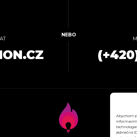
AT
M
ION.CZ
(+420
Abychom pos
informacím 
technologie
jedinečná I