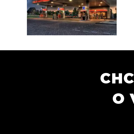
CHC
O 