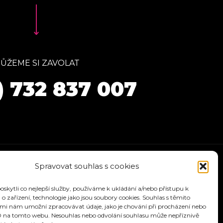
ŮŽEME SI ZAVOLAT
) 732 837 007
Spravovat souhlas s cookies
kytli co nejlepší služby, používáme k ukládání a/nebo přístupu k
o zařízení, technologie jako jsou soubory cookies. Souhlas s těmito
mi nám umožní zpracovávat údaje, jako je chování při procházení nebo
D na tomto webu. Nesouhlas nebo odvolání souhlasu může nepříznivě