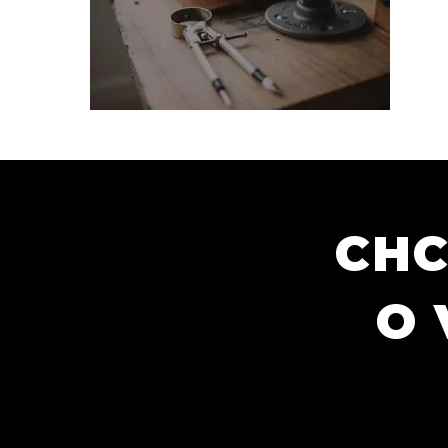
CHC
O 