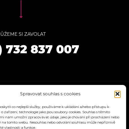
ŮŽEME SI ZAVOLAT
) 732 837 007
Spravovat souhlas s cookies
kytli co nejlepší služby, používáme k ukládání a/nebo přístupu k
o zařízení, technologie jako jsou soubory cookies. Souhlas s těmito
mi nám umožní zpracovávat údaje, jako je chování při procházení nebo
D na tomto webu. Nesouhlas nebo odvolání souhlasu může nepříznivě
ité vlastnosti a funkce.