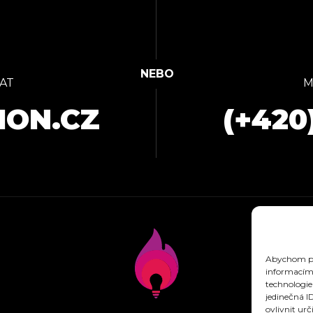
AT
M
ION.CZ
(+420
Abychom pos
informacím 
technologie
jedinečná I
ovlivnit urč