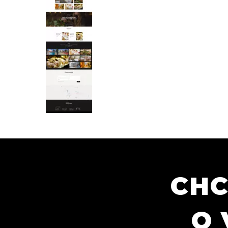
CHC
O 