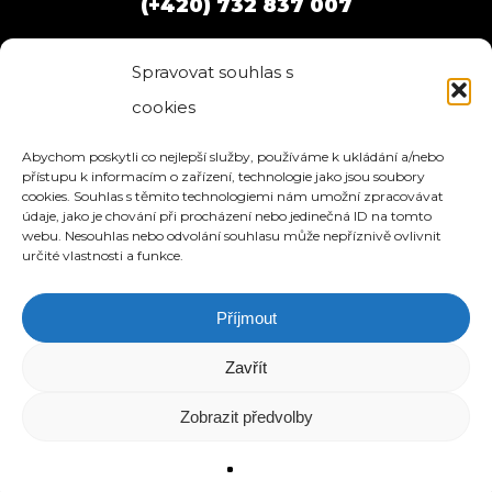
(+420) 732 837 007
Spravovat souhlas s
cookies
Abychom poskytli co nejlepší služby, používáme k ukládání a/nebo
přístupu k informacím o zařízení, technologie jako jsou soubory
cookies. Souhlas s těmito technologiemi nám umožní zpracovávat
údaje, jako je chování při procházení nebo jedinečná ID na tomto
webu. Nesouhlas nebo odvolání souhlasu může nepříznivě ovlivnit
určité vlastnosti a funkce.
Příjmout
HOME
SLUŽBY
O NÁS
REFERENCE
WEBHOSTING
BLOG
NÁVODY
KONTAKT
Zavřít
© 2026 eStation.cz | Tvorba www stránek.
Zobrazit předvolby
Vytvořeno s láskou k designu.