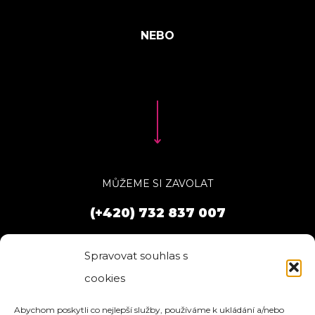
MŮŽEME SI ZAVOLAT
(+420) 732 837 007
Spravovat souhlas s
cookies
Abychom poskytli co nejlepší služby, používáme k ukládání a/nebo