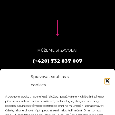
MŮŽEME SI ZAVOLAT
(+420) 732 837 007
Spravovat souhlas s
cookies
Abychom poskytli co nejlepší služby, používáme k ukládání a/nebo
přístupu k informacím o zařízení, technologie jako jsou soubory
cookies. Souhlas s těmito technologiemi nám umožní zpracovávat
údaje, jako je chování při procházení nebo jedinečná ID na tomto
webu. Nesouhlas nebo odvolání souhlasu může nepříznivě ovlivnit