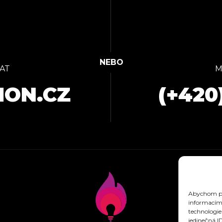
AT
M
ION.CZ
(+420
Abychom pos
informacím 
technologie
jedinečná I