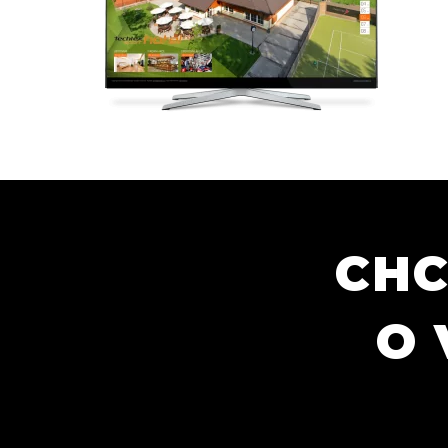
CHC
O 