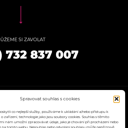
ŮŽEME SI ZAVOLAT
) 732 837 007
Spravovat souhlas s cookies
kytli co nejlepší služby, používáme k ukládání a/nebo přístupu k
o zařízení, technologie jako jsou soubory cookies. Souhlas s těmito
mi nám umožní zpracovávat údaje, jako je chování při procházení nebo
D na tomto webu. Nesouhlas nebo odvolání souhlasu může nepříznivě