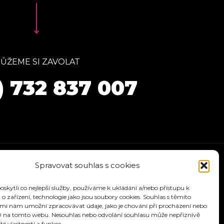
ŮŽEME SI ZAVOLAT
) 732 837 007
Spravovat souhlas s cookies
kytli co nejlepší služby, používáme k ukládání a/nebo přístupu k
o zařízení, technologie jako jsou soubory cookies. Souhlas s těmito
mi nám umožní zpracovávat údaje, jako je chování při procházení nebo
D na tomto webu. Nesouhlas nebo odvolání souhlasu může nepříznivě
ité vlastnosti a funkce.