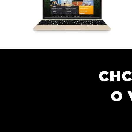
CHC
O 