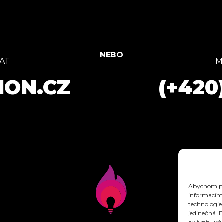
AT
M
ION.CZ
(+420
Abychom pos
informacím 
technologie
jedinečná I
ovlivnit urč