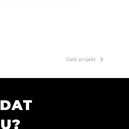
Další projekt
ÍDAT
TU?