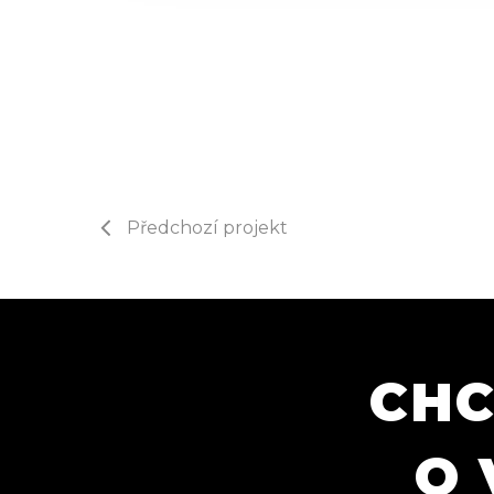
Předchozí projekt
CHC
O 