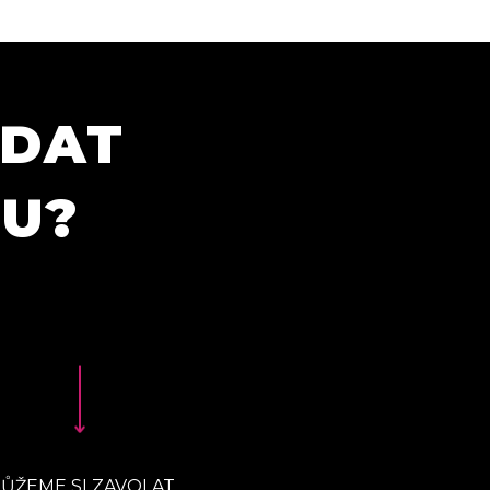
ÍDAT
TU?
ŮŽEME SI ZAVOLAT