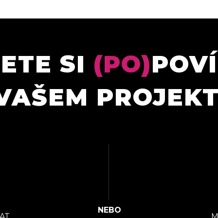
ETE SI
(PO)
POV
VAŠEM PROJEK
AT
M