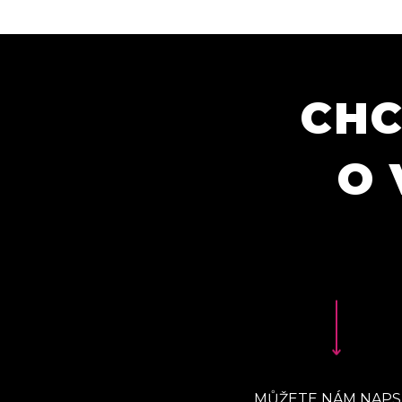
CHC
O 
MŮŽETE NÁM NAPS