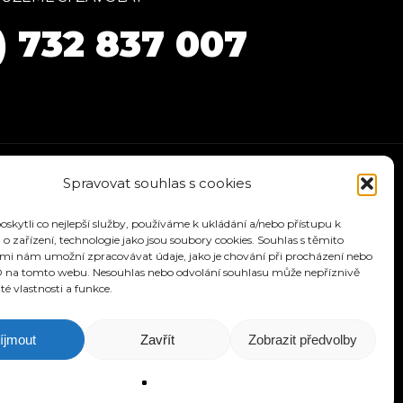
) 732 837 007
Spravovat souhlas s cookies
kytli co nejlepší služby, používáme k ukládání a/nebo přístupu k
o zařízení, technologie jako jsou soubory cookies. Souhlas s těmito
mi nám umožní zpracovávat údaje, jako je chování při procházení nebo
D na tomto webu. Nesouhlas nebo odvolání souhlasu může nepříznivě
ité vlastnosti a funkce.
ÁVODY
KONTAKT
íjmout
Zavřít
Zobrazit předvolby
signu.