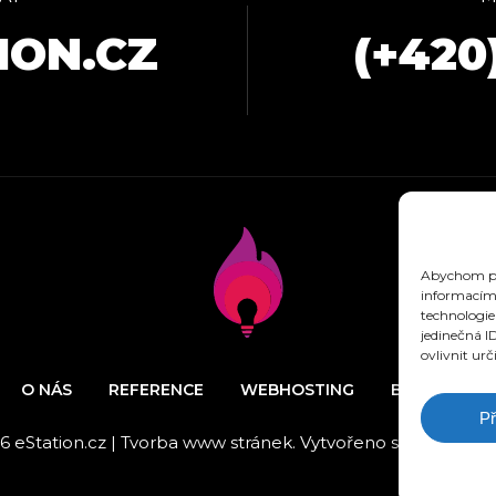
ION.CZ
(+420
Abychom pos
informacím 
technologie
jedinečná I
ovlivnit urč
O NÁS
REFERENCE
WEBHOSTING
BLOG
N
Př
6 eStation.cz | Tvorba www stránek. Vytvořeno s láskou k de