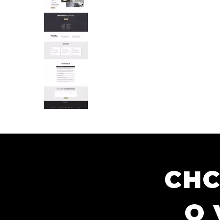
CHC
O 