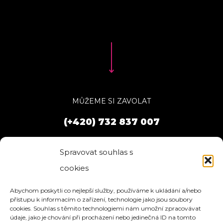
MŮŽEME SI ZAVOLAT
(+420) 732 837 007
Spravovat souhlas s
cookies
Abychom poskytli co nejlepší služby, používáme k ukládání a/nebo
přístupu k informacím o zařízení, technologie jako jsou soubory
cookies. Souhlas s těmito technologiemi nám umožní zpracovávat
údaje, jako je chování při procházení nebo jedinečná ID na tomto