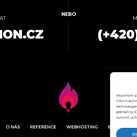
AT
M
ION.CZ
(+420
Abychom pos
informacím 
technologie
jedinečná I
ovlivnit urč
O NÁS
REFERENCE
WEBHOSTING
BLOG
N
Př