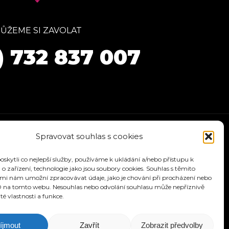
ŮŽEME SI ZAVOLAT
) 732 837 007
Spravovat souhlas s cookies
kytli co nejlepší služby, používáme k ukládání a/nebo přístupu k
o zařízení, technologie jako jsou soubory cookies. Souhlas s těmito
mi nám umožní zpracovávat údaje, jako je chování při procházení nebo
D na tomto webu. Nesouhlas nebo odvolání souhlasu může nepříznivě
ité vlastnosti a funkce.
ÁVODY
KONTAKT
íjmout
Zavřít
Zobrazit předvolby