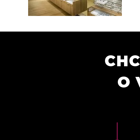
CHC
O 