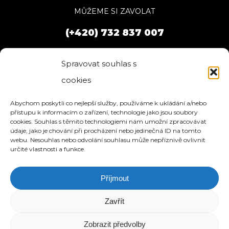
MŮŽEME SI ZAVOLAT
(+420) 732 837 007
Spravovat souhlas s
cookies
Abychom poskytli co nejlepší služby, používáme k ukládání a/nebo
přístupu k informacím o zařízení, technologie jako jsou soubory
cookies. Souhlas s těmito technologiemi nám umožní zpracovávat
údaje, jako je chování při procházení nebo jedinečná ID na tomto
webu. Nesouhlas nebo odvolání souhlasu může nepříznivě ovlivnit
určité vlastnosti a funkce.
Příjmout
HOME
SLUŽBY
O NÁS
REFERENCE
WEBHOSTING
BLOG
NÁVODY
KONTAKT
Zavřít
© 2026 eStation.cz | Tvorba www stránek.
Zobrazit předvolby