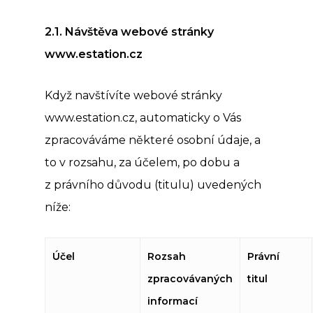
2.1. Návště
va webov
é
stránky
www.estation.cz
Když navštívíte webové stránky
www.estation.cz, automaticky o Vás
zpracováváme některé osobní údaje, a
to v rozsahu, za účelem, po dobu a
z právního důvodu (titulu) uvedených
níže:
Účel
Rozsah
Právní
zpracová
vaných
titul
informací