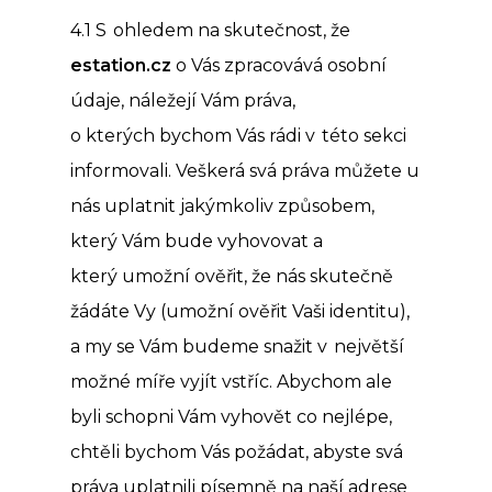
4.1 S ohledem na skutečnost, že
estation.cz
o Vás zpracovává osobní
údaje, náležejí Vám práva,
o kterých bychom Vás rádi v této sekci
informovali. Veškerá svá práva můžete u
nás uplatnit jakýmkoliv způsobem,
který Vám bude vyhovovat a
který umožní ověřit, že nás skutečně
žádáte Vy (umožní ověřit Vaši identitu),
a my se Vám budeme snažit v největší
možné míře vyjít vstříc. Abychom ale
byli schopni Vám vyhovět co nejlépe,
chtěli bychom Vás požádat, abyste svá
práva uplatnili písemně na naší adrese