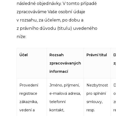
následné objednávky. V tomto případě
zpracováváme Vaše osobní údaje
v rozsahu, za účelem, po dobu a
z právního důvodu (titulu) uvedeného
níže:
Účel
Rozsah
Právní titul
D
zpracová
vaných
z
informací
Provedení
Jméno, příjmení,
Nezbytnost
registrace
e-mailová adresa,
pro splnění
o
zákazníka,
telefonní
smlouvy,
z
vedení a
kontakt,
resp.
r