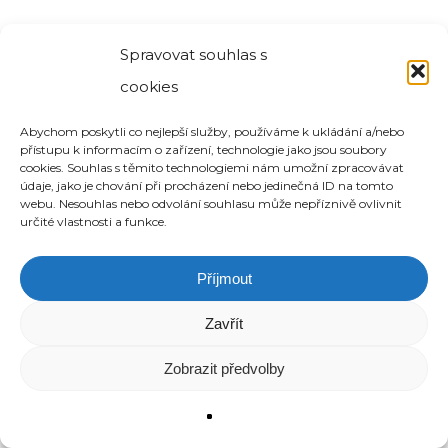
4.5 Právo na výmaz
Spravovat souhlas s
Vaším právem je také právo na výmaz
cookies
Vašich osobních údajů, které
estation.cz
o Vaší osobě uchovává a
Abychom poskytli co nejlepší služby, používáme k ukládání a/nebo
přístupu k informacím o zařízení, technologie jako jsou soubory
zpracovává. Abyste mohli vymazání
cookies. Souhlas s těmito technologiemi nám umožní zpracovávat
údaje, jako je chování při procházení nebo jedinečná ID na tomto
požadovat, musí být dán jeden z
webu. Nesouhlas nebo odvolání souhlasu může nepříznivě ovlivnit
určité vlastnosti a funkce.
následujících důvodů:
Příjmout
Vaše osobní údaje již nejsou
potřebné pro účel, pro který byly
Zavřít
shromažďovány nebo zpracovávány;
Zobrazit předvolby
Vaše osobní údaje zpracovává
estation.cz
protiprávně;
odvolali jste souhlas, na jehož