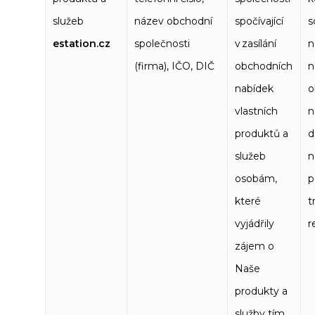
služeb
název obchodní
spočívající
s
estation.cz
společnosti
v zasílání
n
(firma), IČO, DIČ
obchodních
n
nabídek
o
vlastních
n
produktů a
d
služeb
n
osobám,
p
které
t
vyjádřily
r
zájem o
Naše
produkty a
služby tím,