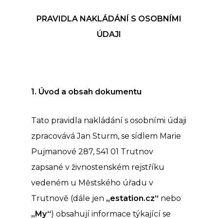
PRAVIDLA NAKLÁDÁNÍ S
OSOBN
Í
MI
ÚDAJI
1. Úvod a obsah dokumentu
Tato pravidla nakládání s osobními údaji
zpracovává Jan Sturm, se sídlem Marie
Pujmanové 287, 541 01 Trutnov
zapsané v živnostenském rejstříku
vedeném u Městského úřadu v
Trutnově (dále jen
„estation.cz
“
nebo
„My“
) obsahují informace týkající se