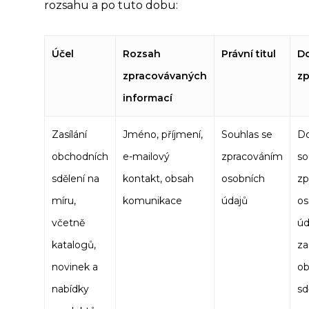
rozsahu a po tuto dobu:
Účel
Rozsah
Právní titul
D
zpracová
vaných
zp
informací
Zasílání
Jméno, příjmení,
Souhlas se
Do
obchodních
e-mailový
zpracováním
so
sdělení na
kontakt, obsah
osobních
zp
míru,
komunikace
údajů
os
včetně
úd
katalogů,
za
novinek a
ob
nabídky
sd