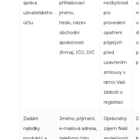
správa
přihlašovací
nezbytnost
u
uživatelského
jméno,
pro
m
účtu
heslo, název
provedení
v
obchodní
opatření
d
společnosti
přijatých
o
(firma), IČO, DIČ
před
p
uzavřením
p
smlouvy v
rámci Vaší
žádosti o
registraci
Zaslání
Jméno, příjmení,
Oprávněný
nabídky
e-mailová adresa,
zájem Naší
o
produktů a
telefonní číslo,
společnosti
k