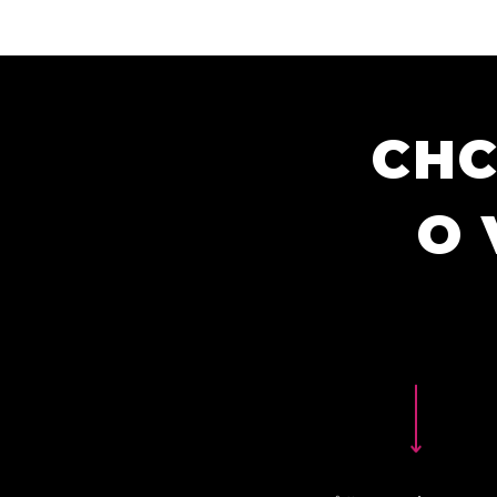
CHC
O 