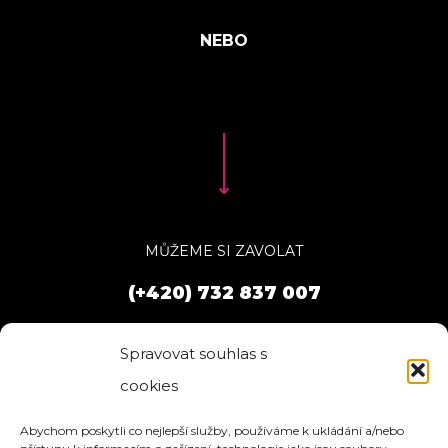
MŮŽEME SI ZAVOLAT
(+420) 732 837 007
Spravovat souhlas s
cookies
Abychom poskytli co nejlepší služby, používáme k ukládání a/nebo