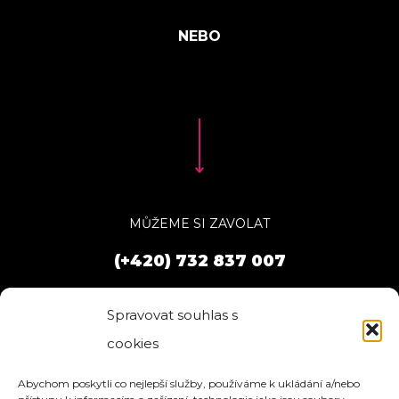
MŮŽEME SI ZAVOLAT
(+420) 732 837 007
Spravovat souhlas s
cookies
Abychom poskytli co nejlepší služby, používáme k ukládání a/nebo