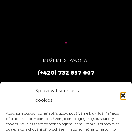
MŮŽEME SI ZAVOLAT
(+420) 732 837 007
Spravovat souhlas s
cookies
Abychom poskytli co nejlepší služby, používáme k ukládání a/nebo
přístupu k informacím o zařízení, technologie jako jsou soubory
cookies. Souhlas s těmito technologiemi nám umožní zpracovávat
údaje, jako je chování při procházení nebo jedinečná ID na tomto