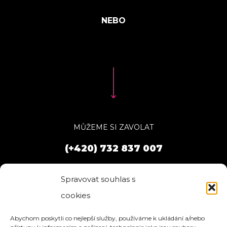
MŮŽEME SI ZAVOLAT
(+420) 732 837 007
Spravovat souhlas s
cookies
Abychom poskytli co nejlepší služby, používáme k ukládání a/nebo