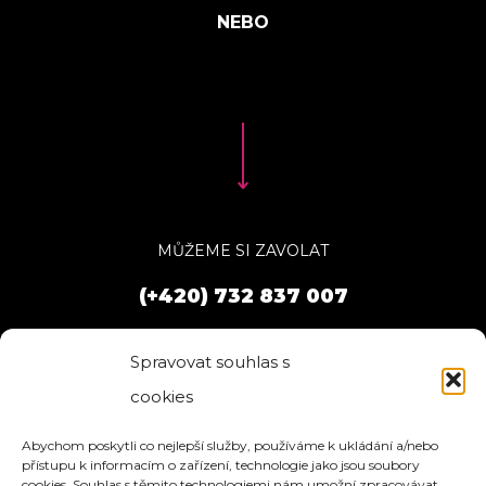
MŮŽEME SI ZAVOLAT
(+420) 732 837 007
Spravovat souhlas s
cookies
Abychom poskytli co nejlepší služby, používáme k ukládání a/nebo
přístupu k informacím o zařízení, technologie jako jsou soubory
cookies. Souhlas s těmito technologiemi nám umožní zpracovávat