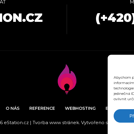
AT
M
ION.CZ
(+420
Abychom pos
informacím 
technologie
jedinečná I
ovlivnit urč
O NÁS
REFERENCE
WEBHOSTING
BLOG
N
Př
6 eStation.cz | Tvorba www stránek. Vytvořeno s láskou k de