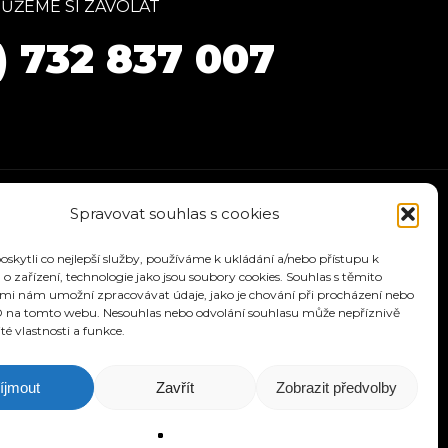
ŮŽEME SI ZAVOLAT
) 732 837 007
Spravovat souhlas s cookies
kytli co nejlepší služby, používáme k ukládání a/nebo přístupu k
o zařízení, technologie jako jsou soubory cookies. Souhlas s těmito
mi nám umožní zpracovávat údaje, jako je chování při procházení nebo
D na tomto webu. Nesouhlas nebo odvolání souhlasu může nepříznivě
ité vlastnosti a funkce.
ÁVODY
KONTAKT
íjmout
Zavřít
Zobrazit předvolby
signu.