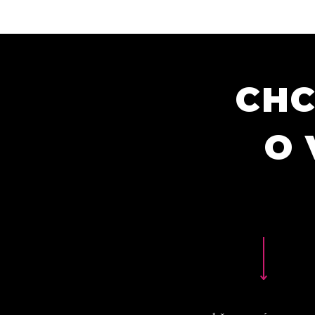
CHC
O 