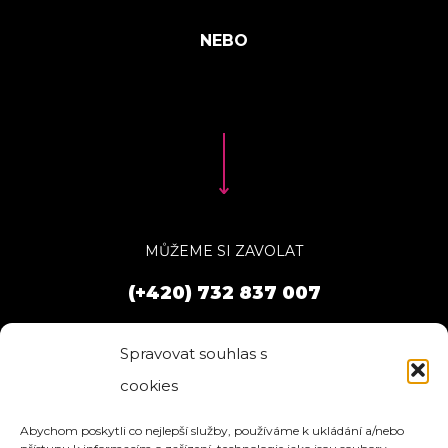
MŮŽEME SI ZAVOLAT
(+420) 732 837 007
Spravovat souhlas s
cookies
Abychom poskytli co nejlepší služby, používáme k ukládání a/nebo