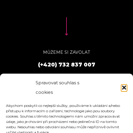
MŮŽEME SI ZAVOLAT
(+420) 732 837 007
Spravovat souhlas s
cookies
Abychom poskytli co nejlepší služby, používáme k ukládání a/nebo
přístupu k informacím o zařízení, technologie jako jsou soubory
cookies. Souhlas s těmito technologiemi nám umožní zpracovávat
údaje, jako je chování při procházení nebo jedinečná ID na tomto
webu. Nesouhlas nebo odvolání souhlasu může nepříznivě ovlivnit
určité vlastnosti a funkce.