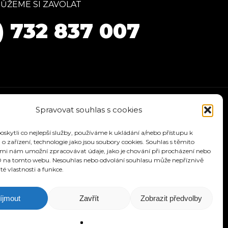
ŮŽEME SI ZAVOLAT
) 732 837 007
Spravovat souhlas s cookies
kytli co nejlepší služby, používáme k ukládání a/nebo přístupu k
o zařízení, technologie jako jsou soubory cookies. Souhlas s těmito
mi nám umožní zpracovávat údaje, jako je chování při procházení nebo
D na tomto webu. Nesouhlas nebo odvolání souhlasu může nepříznivě
ité vlastnosti a funkce.
ÁVODY
KONTAKT
íjmout
Zavřít
Zobrazit předvolby
signu.