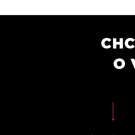
CHC
O 