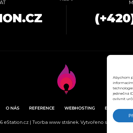
AT
M
ION.CZ
(+420
Abychom pos
informacím 
technologie
jedinečná I
ovlivnit urč
O NÁS
REFERENCE
WEBHOSTING
BLOG
N
Př
6 eStation.cz | Tvorba www stránek. Vytvořeno s láskou k de