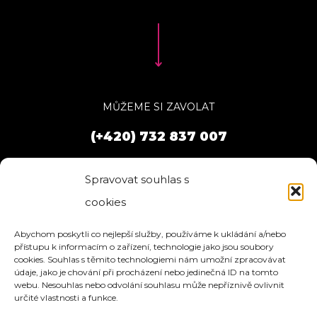
MŮŽEME SI ZAVOLAT
(+420) 732 837 007
Spravovat souhlas s
cookies
Abychom poskytli co nejlepší služby, používáme k ukládání a/nebo
přístupu k informacím o zařízení, technologie jako jsou soubory
cookies. Souhlas s těmito technologiemi nám umožní zpracovávat
údaje, jako je chování při procházení nebo jedinečná ID na tomto
webu. Nesouhlas nebo odvolání souhlasu může nepříznivě ovlivnit
určité vlastnosti a funkce.