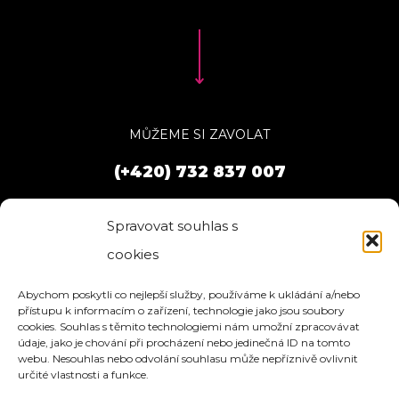
MŮŽEME SI ZAVOLAT
(+420) 732 837 007
Spravovat souhlas s
cookies
Abychom poskytli co nejlepší služby, používáme k ukládání a/nebo
přístupu k informacím o zařízení, technologie jako jsou soubory
cookies. Souhlas s těmito technologiemi nám umožní zpracovávat
údaje, jako je chování při procházení nebo jedinečná ID na tomto
webu. Nesouhlas nebo odvolání souhlasu může nepříznivě ovlivnit
určité vlastnosti a funkce.