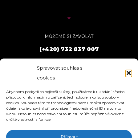
MŮŽEME SI ZAVOLAT
(+420) 732 837 007
Spravovat souhlas s
cookies
Abychom poskytli co nejlepší služby, používáme k ukládání a/nebo
přístupu k informacím o zařízení, technologie jako jsou soubory
cookies. Souhlas s těmito technologiemi nám umožní zpracovávat
údaje, jako je chování při procházení nebo jedinečná ID na tomto
webu. Nesouhlas nebo odvolání souhlasu může nepříznivě ovlivnit
určité vlastnosti a funkce.
Příjmout