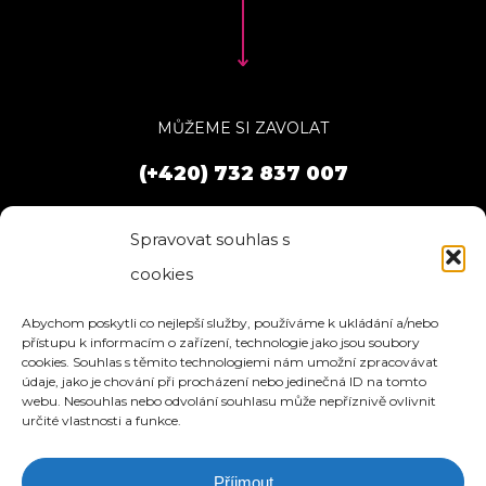
MŮŽEME SI ZAVOLAT
(+420) 732 837 007
Spravovat souhlas s
cookies
Abychom poskytli co nejlepší služby, používáme k ukládání a/nebo
přístupu k informacím o zařízení, technologie jako jsou soubory
cookies. Souhlas s těmito technologiemi nám umožní zpracovávat
údaje, jako je chování při procházení nebo jedinečná ID na tomto
webu. Nesouhlas nebo odvolání souhlasu může nepříznivě ovlivnit
určité vlastnosti a funkce.
Příjmout