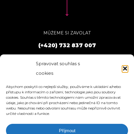
MŮŽEME SI ZAVOLAT
(+420) 732 837 007
Spravovat souhlas s
cookies
Abychom poskytli co nejlepší služby, používáme k ukládání a/nebo
přístupu k informacím o zařízení, technologie jako jsou soubory
cookies. Souhlas s těmito technologiemi nám umožní zpracovávat
údaje, jako je chování při procházení nebo jedinečná ID na tomto
webu. Nesouhlas nebo odvolání souhlasu může nepříznivě ovlivnit
určité vlastnosti a funkce.
Příjmout
HOME
SLUŽBY
O NÁS
REFERENCE