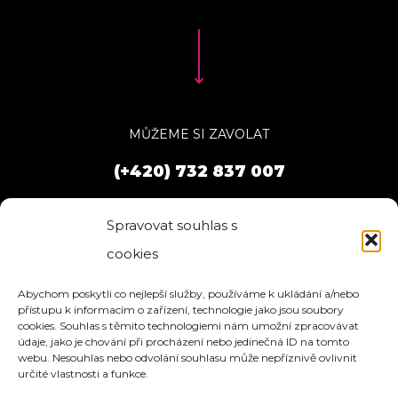
MŮŽEME SI ZAVOLAT
(+420) 732 837 007
Spravovat souhlas s
cookies
Abychom poskytli co nejlepší služby, používáme k ukládání a/nebo
přístupu k informacím o zařízení, technologie jako jsou soubory
cookies. Souhlas s těmito technologiemi nám umožní zpracovávat
údaje, jako je chování při procházení nebo jedinečná ID na tomto
webu. Nesouhlas nebo odvolání souhlasu může nepříznivě ovlivnit
určité vlastnosti a funkce.